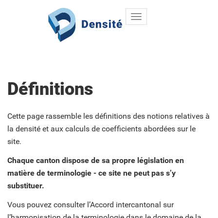
Toggle
Aller au contenu principal
navigation
Définitions
Cette page rassemble les définitions des notions relatives à
la densité et aux calculs de coefficients abordées sur le
site.
Chaque canton dispose de sa propre législation en
matière de terminologie - ce site ne peut pas s’y
substituer.
Vous pouvez consulter l’Accord intercantonal sur
l’harmonisation de la terminologie dans le domaine de la