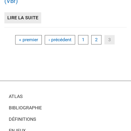
(VBr)
LIRE LA SUITE
DE VOLUME BÂTI AU-DESSUS DU TERRAIN 
« premier
‹ précédent
1
2
3
ATLAS
BIBLIOGRAPHIE
DÉFINITIONS
ENJEUX