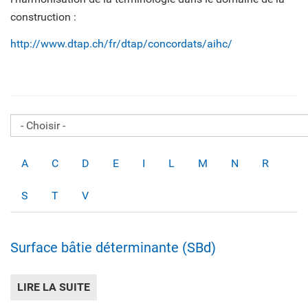
construction :
http://www.dtap.ch/fr/dtap/concordats/aihc/
A
C
D
E
I
L
M
N
R
S
T
V
Surface bâtie déterminante (SBd)
LIRE LA SUITE
DE SURFACE BÂTIE DÉTERMINANTE (SBD)