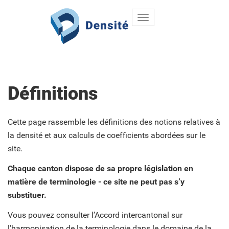
Toggle
Aller au contenu principal
navigation
Définitions
Cette page rassemble les définitions des notions relatives à
la densité et aux calculs de coefficients abordées sur le
site.
Chaque canton dispose de sa propre législation en
matière de terminologie - ce site ne peut pas s’y
substituer.
Vous pouvez consulter l’Accord intercantonal sur
l’harmonisation de la terminologie dans le domaine de la