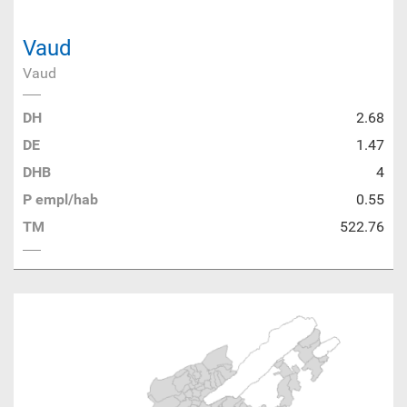
Vaud
Vaud
DH
2.68
DE
1.47
DHB
4
P empl/hab
0.55
TM
522.76