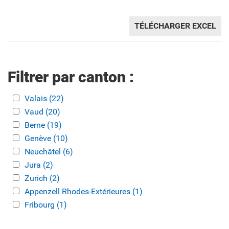
TÉLÉCHARGER EXCEL
Filtrer par canton :
Apply Valais filter
Valais (22)
Apply Valais filter
Apply Vaud filter
Vaud (20)
Apply Vaud filter
Apply Berne filter
Berne (19)
Apply Berne filter
Apply Genève filter
Genève (10)
Apply Genève filter
Apply Neuchâtel filter
Neuchâtel (6)
Apply Neuchâtel filter
Apply Jura filter
Jura (2)
Apply Jura filter
Apply Zurich filter
Zurich (2)
Apply Zurich filter
Apply Appenzell Rhodes-Extérieures filter
Appenzell Rhodes-Extérieures (1)
Apply Appenzell
Apply Fribourg filter
Fribourg (1)
Apply Fribourg filter
Rhodes-Extérieures filter