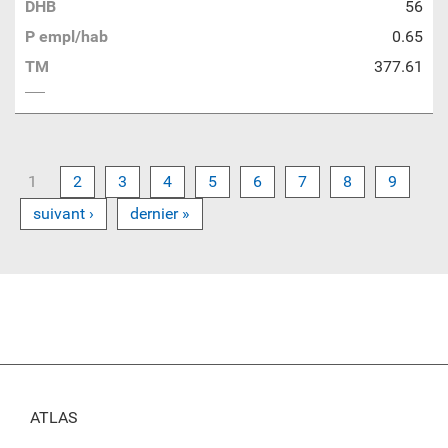
DHB
56
P empl/hab
0.65
TM
377.61
1
2
3
4
5
6
7
8
9
suivant ›
dernier »
ATLAS