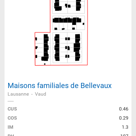
Maisons familiales de Bellevaux
Lausanne
-
Vaud
CUS
0.46
COS
0.29
IM
1.3