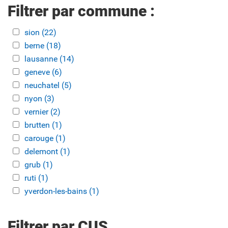
Filtrer par commune :
Apply sion filter
sion (22)
Apply sion filter
Apply berne filter
berne (18)
Apply berne filter
Apply lausanne filter
lausanne (14)
Apply lausanne filter
Apply geneve filter
geneve (6)
Apply geneve filter
Apply neuchatel filter
neuchatel (5)
Apply neuchatel filter
Apply nyon filter
nyon (3)
Apply nyon filter
Apply vernier filter
vernier (2)
Apply vernier filter
Apply brutten filter
brutten (1)
Apply brutten filter
Apply carouge filter
carouge (1)
Apply carouge filter
Apply delemont filter
delemont (1)
Apply delemont filter
Apply grub filter
grub (1)
Apply grub filter
Apply ruti filter
ruti (1)
Apply ruti filter
Apply yverdon-les-bains filter
yverdon-les-bains (1)
Apply yverdon-les-bains filter
Filtrer par CUS