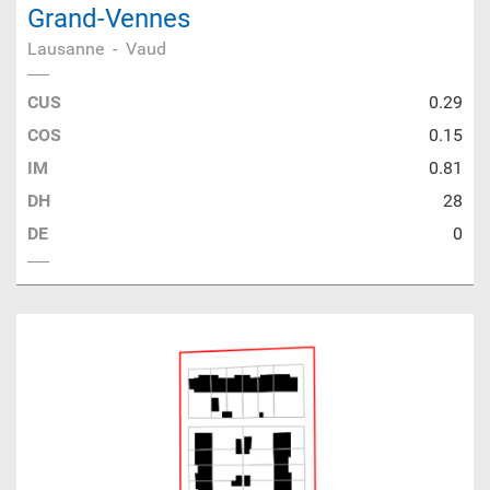
Grand-Vennes
Lausanne
-
Vaud
CUS
0.29
COS
0.15
IM
0.81
DH
28
DE
0