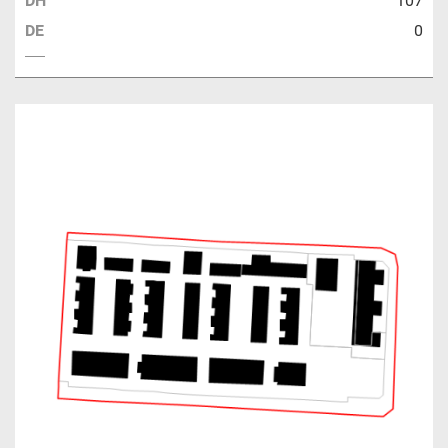
DH
107
DE
0