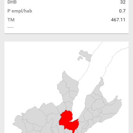
DHB
32
P empl/hab
0.7
TM
467.11