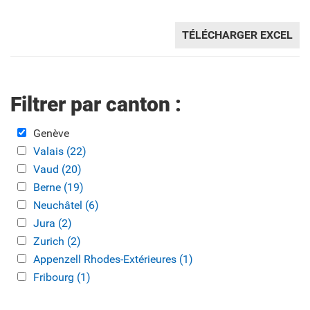
TÉLÉCHARGER EXCEL
Filtrer par canton :
Remove Genève filter
Genève
Apply Valais filter
Valais (22)
Apply Valais filter
Apply Vaud filter
Vaud (20)
Apply Vaud filter
Apply Berne filter
Berne (19)
Apply Berne filter
Apply Neuchâtel filter
Neuchâtel (6)
Apply Neuchâtel filter
Apply Jura filter
Jura (2)
Apply Jura filter
Apply Zurich filter
Zurich (2)
Apply Zurich filter
Apply Appenzell Rhodes-Extérieures filter
Appenzell Rhodes-Extérieures (1)
Apply Appenzell
Apply Fribourg filter
Fribourg (1)
Apply Fribourg filter
Rhodes-Extérieures filter