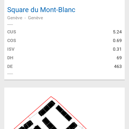
Square du Mont-Blanc
Genève
-
Genève
CUS
5.24
COS
0.69
ISV
0.31
DH
69
DE
463