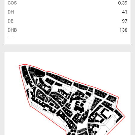
COS
0.39
DH
41
DE
97
DHB
138