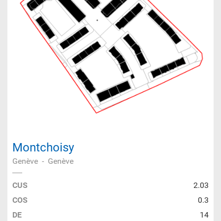
Montchoisy
Genève
-
Genève
CUS
2.03
COS
0.3
DE
14