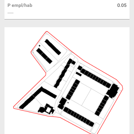
P empl/hab
0.05