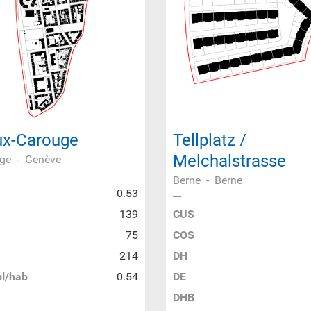
ux-Carouge
Tellplatz /
Melchalstrasse
ge
-
Genève
Berne
-
Berne
0.53
139
CUS
75
COS
214
DH
l/hab
0.54
DE
DHB