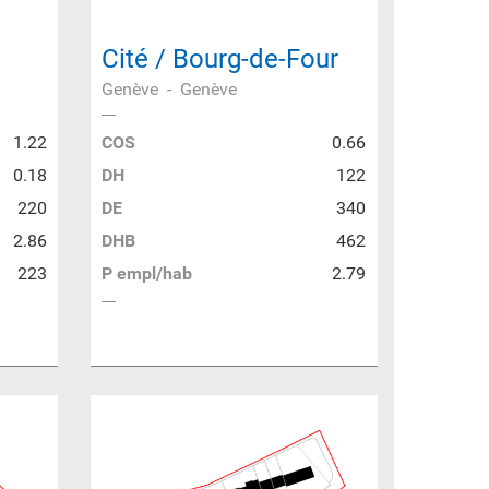
Cité / Bourg-de-Four
Genève
-
Genève
1.22
COS
0.66
0.18
DH
122
220
DE
340
2.86
DHB
462
223
P empl/hab
2.79