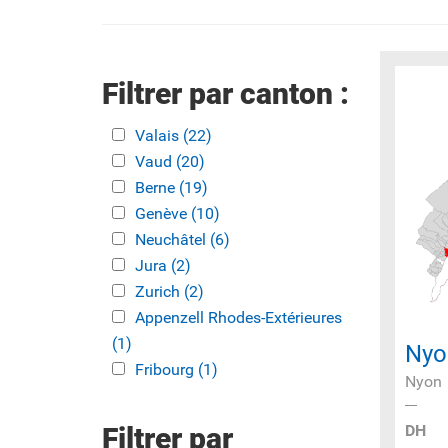
Filtrer par canton :
Apply Valais filter
Valais (22)
Apply Valais filter
Apply Vaud filter
Vaud (20)
Apply Vaud filter
Apply Berne filter
Berne (19)
Apply Berne filter
Apply Genève filter
Genève (10)
Apply Genève filter
Apply Neuchâtel filter
Neuchâtel (6)
Apply Neuchâtel
Apply Jura filter
Jura (2)
Apply Jura filter
filter
Apply Zurich filter
Zurich (2)
Apply Zurich filter
Apply Appenzell Rhodes-Extérieures
Appenzell Rhodes-Extérieures
filter
(1)
Apply Appenzell Rhodes-
Nyo
Apply Fribourg filter
Extérieures filter
Fribourg (1)
Apply Fribourg filter
Nyon
DH
Filtrer par