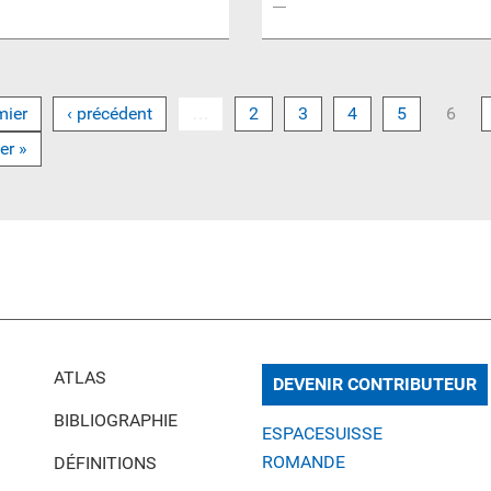
mier
‹ précédent
…
2
3
4
5
6
er »
ATLAS
DEVENIR CONTRIBUTEUR
BIBLIOGRAPHIE
ESPACESUISSE
ROMANDE
DÉFINITIONS