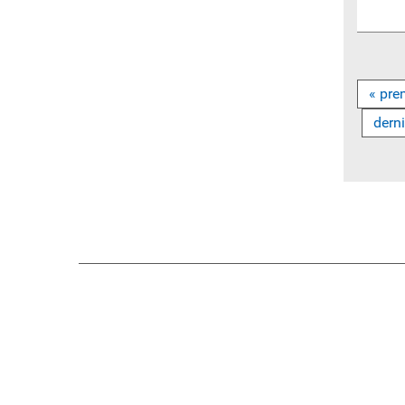
« pre
derni