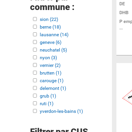
DE
commune :
DHB
Apply sion filter
sion (22)
Apply sion filter
P emp
Apply berne filter
berne (18)
Apply berne filter
Apply lausanne filter
lausanne (14)
Apply lausanne filter
Apply geneve filter
geneve (6)
Apply geneve filter
Apply neuchatel filter
neuchatel (5)
Apply neuchatel filter
Apply nyon filter
nyon (3)
Apply nyon filter
Apply vernier filter
vernier (2)
Apply vernier filter
Apply brutten filter
brutten (1)
Apply brutten filter
Apply carouge filter
carouge (1)
Apply carouge filter
Apply delemont filter
delemont (1)
Apply delemont filter
Apply grub filter
grub (1)
Apply grub filter
Apply ruti filter
ruti (1)
Apply ruti filter
Apply yverdon-les-bains filter
yverdon-les-bains (1)
Apply
yverdon-les-
bains filter
Filtrer par CUS