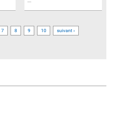
7
8
9
10
suivant ›