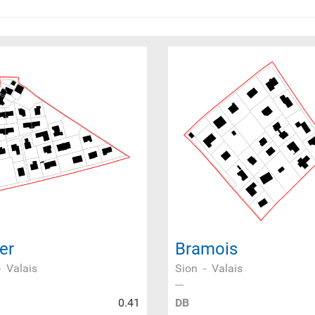
er
Bramois
-
Valais
Sion
-
Valais
0.41
DB