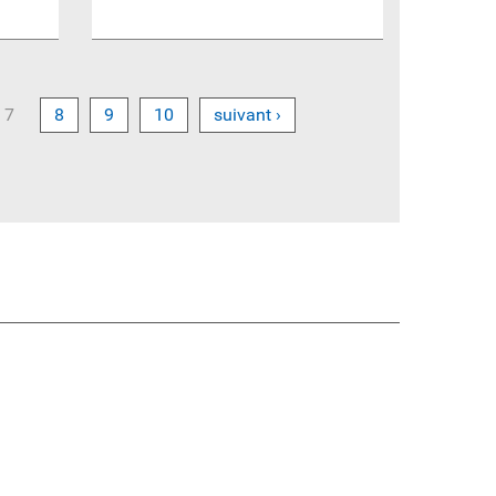
7
8
9
10
suivant ›