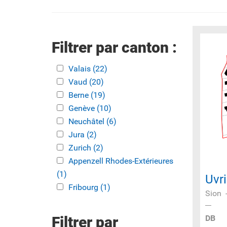
Filtrer par canton :
Apply Valais filter
Valais (22)
Apply Valais filter
Apply Vaud filter
Vaud (20)
Apply Vaud filter
Apply Berne filter
Berne (19)
Apply Berne filter
Apply Genève filter
Genève (10)
Apply Genève filter
Apply Neuchâtel filter
Neuchâtel (6)
Apply Neuchâtel
Apply Jura filter
Jura (2)
Apply Jura filter
filter
Apply Zurich filter
Zurich (2)
Apply Zurich filter
Apply Appenzell Rhodes-Extérieures
Appenzell Rhodes-Extérieures
filter
(1)
Apply Appenzell Rhodes-
Uvri
Apply Fribourg filter
Extérieures filter
Fribourg (1)
Apply Fribourg filter
Sion
DB
Filtrer par