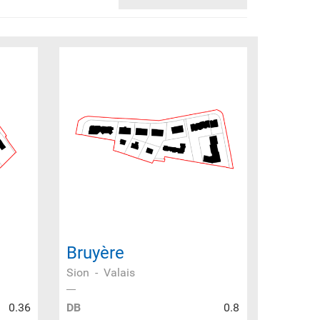
Bruyère
Sion
-
Valais
0.36
DB
0.8