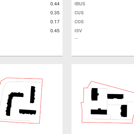
0.44
IBUS
0.35
CUS
0.17
COS
0.45
ISV