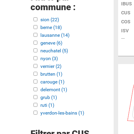
IBUS
commune :
CUS
Apply sion filter
sion (22)
Apply sion filter
COS
Apply berne filter
berne (18)
Apply berne filter
ISV
Apply lausanne filter
lausanne (14)
Apply lausanne filter
Apply geneve filter
geneve (6)
Apply geneve filter
Apply neuchatel filter
neuchatel (5)
Apply neuchatel filter
Apply nyon filter
nyon (3)
Apply nyon filter
Apply vernier filter
vernier (2)
Apply vernier filter
Apply brutten filter
brutten (1)
Apply brutten filter
Apply carouge filter
carouge (1)
Apply carouge filter
Apply delemont filter
delemont (1)
Apply delemont filter
Apply grub filter
grub (1)
Apply grub filter
Apply ruti filter
ruti (1)
Apply ruti filter
Apply yverdon-les-bains filter
yverdon-les-bains (1)
Apply
yverdon-les-
bains filter
Filtrer par CUS