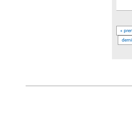
« pre
derni