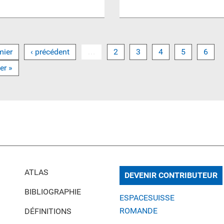
mier
‹ précédent
…
2
3
4
5
6
er »
ATLAS
DEVENIR CONTRIBUTEUR
BIBLIOGRAPHIE
ESPACESUISSE
ROMANDE
DÉFINITIONS