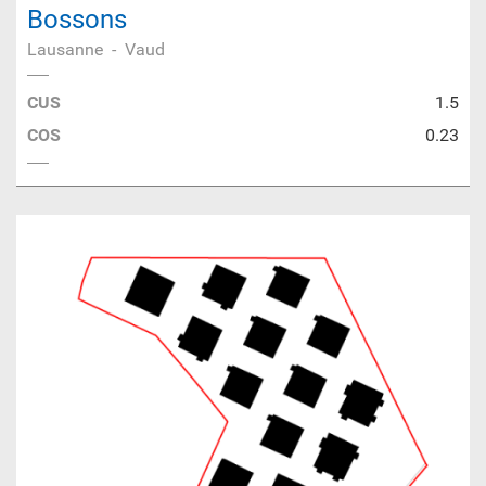
Bossons
Lausanne
-
Vaud
CUS
1.5
COS
0.23