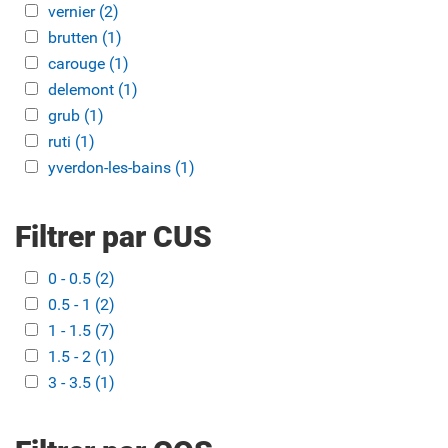
Apply vernier filter
vernier (2)
Apply vernier filter
Apply brutten filter
brutten (1)
Apply brutten filter
Apply carouge filter
carouge (1)
Apply carouge filter
Apply delemont filter
delemont (1)
Apply delemont filter
Apply grub filter
grub (1)
Apply grub filter
Apply ruti filter
ruti (1)
Apply ruti filter
Apply yverdon-les-bains filter
yverdon-les-bains (1)
Apply yverdon-les-bains filter
Filtrer par CUS
Apply 0 - 0.5 filter
0 - 0.5 (2)
Apply 0 - 0.5 filter
Apply 0.5 - 1 filter
0.5 - 1 (2)
Apply 0.5 - 1 filter
Apply 1 - 1.5 filter
1 - 1.5 (7)
Apply 1 - 1.5 filter
Apply 1.5 - 2 filter
1.5 - 2 (1)
Apply 1.5 - 2 filter
Apply 3 - 3.5 filter
3 - 3.5 (1)
Apply 3 - 3.5 filter