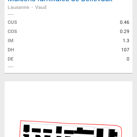
Lausanne
-
Vaud
CUS
0.46
COS
0.29
IM
1.3
DH
107
DE
0