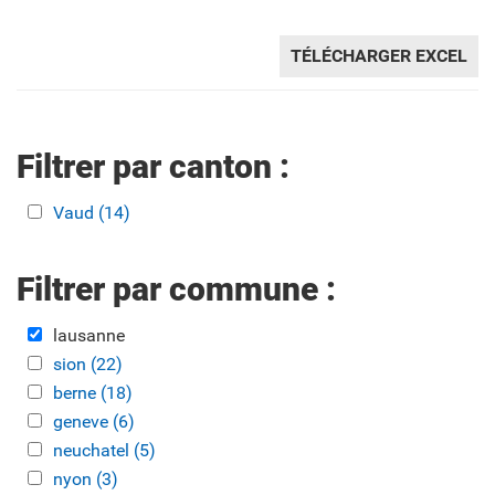
TÉLÉCHARGER EXCEL
Filtrer par canton :
Apply Vaud filter
Vaud (14)
Apply Vaud filter
Filtrer par commune :
Remove lausanne filter
lausanne
Apply sion filter
sion (22)
Apply sion filter
Apply berne filter
berne (18)
Apply berne filter
Apply geneve filter
geneve (6)
Apply geneve filter
Apply neuchatel filter
neuchatel (5)
Apply neuchatel filter
Apply nyon filter
nyon (3)
Apply nyon filter