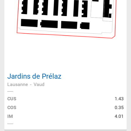
Jardins de Prélaz
Lausanne
-
Vaud
CUS
1.43
COS
0.35
IM
4.01