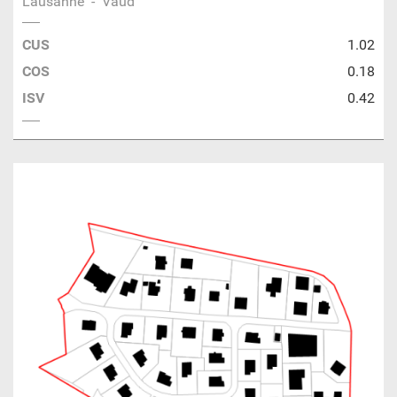
Lausanne
-
Vaud
CUS
1.02
COS
0.18
ISV
0.42