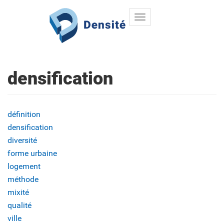
Toggle
Aller au contenu principal
navigation
densification
définition
densification
diversité
forme urbaine
logement
méthode
mixité
qualité
ville