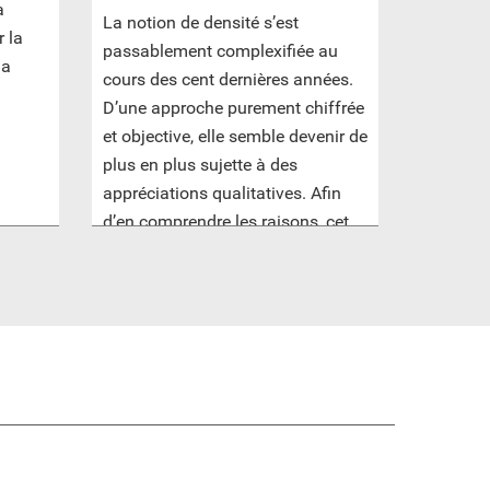
a
La notion de densité s’est
 la
passablement complexifiée au
la
cours des cent dernières années.
D’une approche purement chiffrée
et objective, elle semble devenir de
plus en plus sujette à des
appréciations qualitatives. Afin
d’en comprendre les raisons, cet
article propose de retracer son
évolution à travers écrits et
projets.