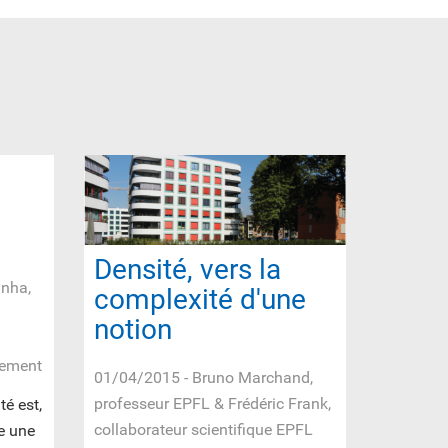
Densité, vers la
unha,
complexité d'une
notion
nement
01/04/2015
- Bruno Marchand,
professeur EPFL & Frédéric Frank,
é est,
collaborateur scientifique EPFL
re une