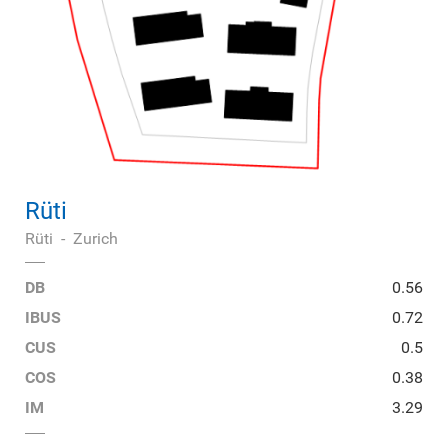
Rüti
Rüti
-
Zurich
DB
0.56
IBUS
0.72
CUS
0.5
COS
0.38
IM
3.29