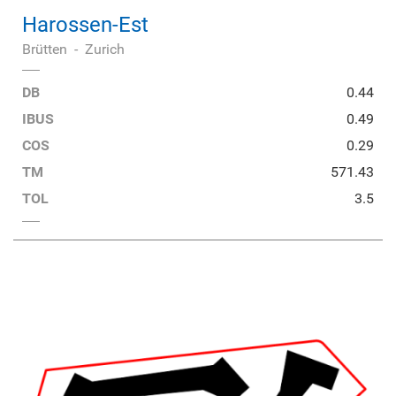
Harossen-Est
Brütten
-
Zurich
DB
0.44
IBUS
0.49
COS
0.29
TM
571.43
TOL
3.5