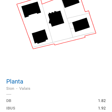
Planta
Sion
-
Valais
DB
1.82
IBUS
1.92