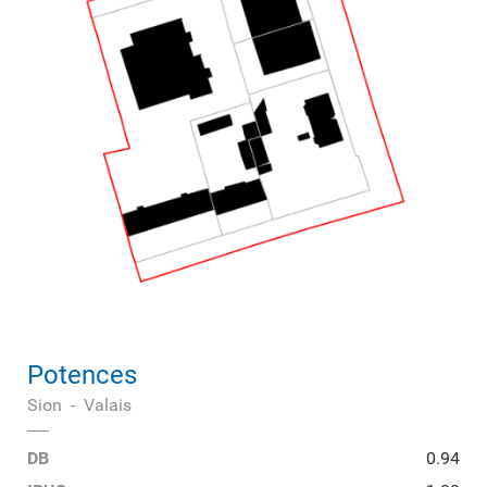
Potences
Sion
-
Valais
DB
0.94