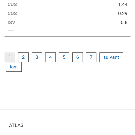
CUS
1.44
COS
0.29
ISV
0.5
1
2
3
4
5
6
7
suivant
last
ATLAS