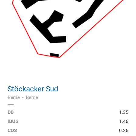
Stöckacker Sud
Berne
-
Berne
DB
1.35
IBUS
1.46
COS
0.25