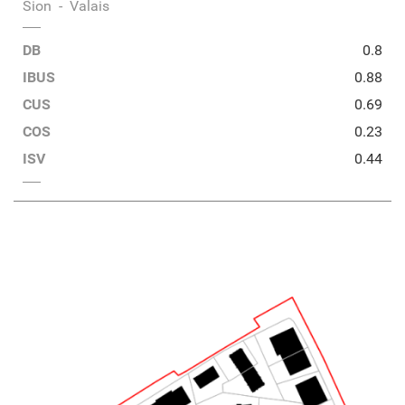
Sion
-
Valais
DB
0.8
IBUS
0.88
CUS
0.69
COS
0.23
ISV
0.44