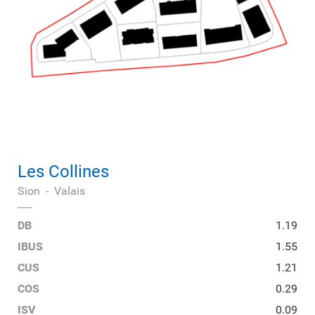
Les Collines
Sion
-
Valais
DB
1.19
IBUS
1.55
CUS
1.21
COS
0.29
ISV
0.09