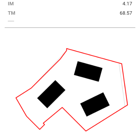
IM
4.17
TM
68.57