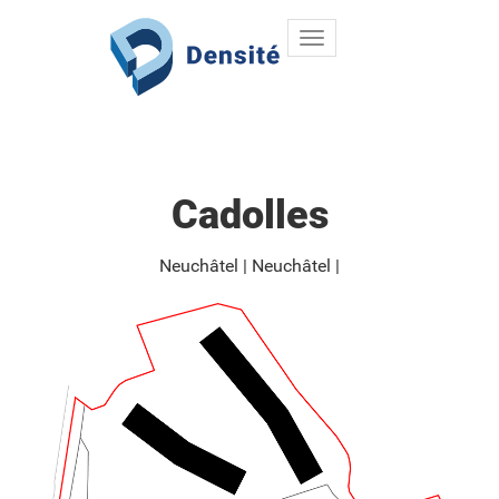
Toggle
Aller au contenu principal
navigation
Cadolles
Neuchâtel
Neuchâtel