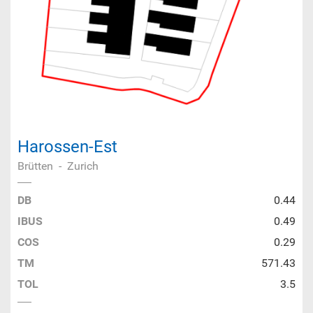
Harossen-Est
Brütten
-
Zurich
DB
0.44
IBUS
0.49
COS
0.29
TM
571.43
TOL
3.5