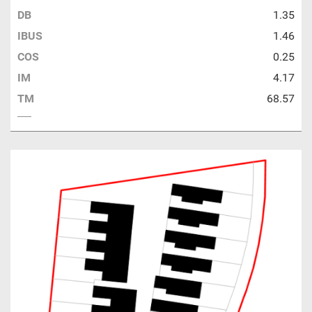
DB
1.35
IBUS
1.46
COS
0.25
IM
4.17
TM
68.57