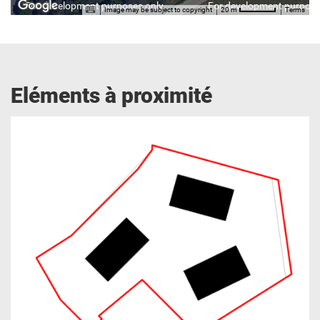
For development purposes only
For development purpose
Image may be subject to copyright
Terms
20 m
Eléments à proximité