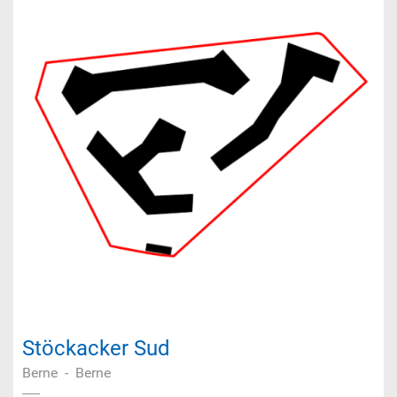
Stöckacker Sud
Berne
-
Berne