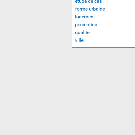
étude de cas
forme urbaine
logement
perception
qualité
ville