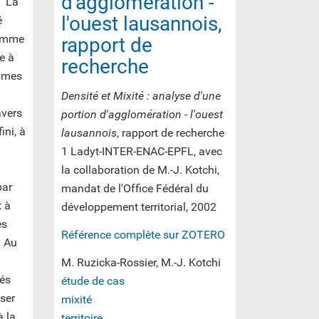
d'agglomération -
. La
l'ouest lausannois,
é
ramme
rapport de
he à
recherche
times
Densité et Mixité : analyse d'une
avers
portion d'agglomération - l'ouest
ini, à
lausannois
, rapport de recherche
1 Ladyt-INTER-ENAC-EPFL, avec
la collaboration de M.-J. Kotchi,
par
mandat de l'Office Fédéral du
t à
développement territorial, 2002
es
Référence complète sur ZOTERO
. Au
M. Ruzicka-Rossier, M.-J. Kotchi
iés
étude de cas
iser
mixité
à la
territoire