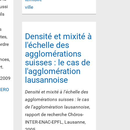
ussi
ville
ils
s
Densité et mixité à
tes,
l'échelle des
ordre
agglomérations
nces,
suisses : le cas de
t.
l'agglomération
lausannoise
, 2009
TERO
Densité et mixité à l'échelle des
agglomérations suisses : le cas
de l'agglomération lausannoise
,
rapport de recherche Chôros-
INTER-ENAC-EPFL, Lausanne,
2005