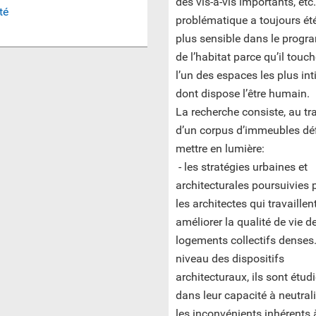
des vis-à-vis importants, etc
té
problématique a toujours ét
plus sensible dans le prog
de l’habitat parce qu’il touc
l’un des espaces les plus in
dont dispose l’être humain.
La recherche consiste, au tr
d’un corpus d’immeubles déf
mettre en lumière:
- les stratégies urbaines et
architecturales poursuivies 
les architectes qui travaillen
améliorer la qualité de vie d
logements collectifs denses
niveau des dispositifs
architecturaux, ils sont étud
dans leur capacité à neutral
les inconvénients inhérents 