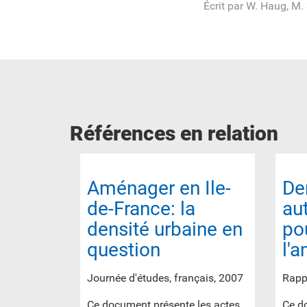
Écrit par W. Haug, M.
Références en relation
Aménager en Ile-
De
de-France: la
au
densité urbaine en
po
question
l'
Journée d'études, français, 2007
Rappo
Ce document présente les actes
Ce do