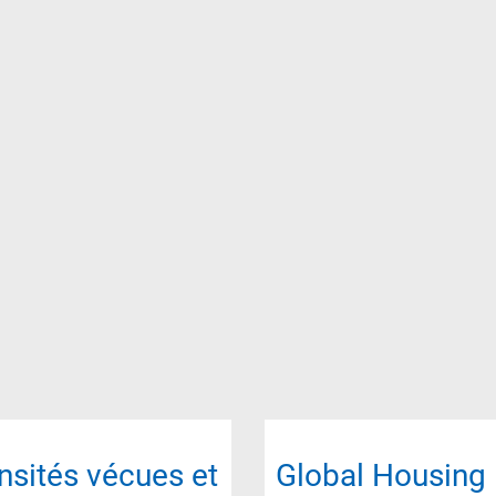
nsités vécues et
Global Housing