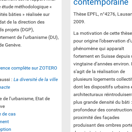
contemporaine
e étude méthodologique «
Thèse EPFL, n°4276, Lausa
tés bâties » réalisée sur
2009.
t de la direction des
s projets (DGP),
La motivation de cette thèse
rtement de l'urbanisme (DU),
pour origine l’observation d’
 de Genève.
phénomène qui apparaît
fortement en Suisse depuis
vingtaine d’années environ. I
rence complète sur ZOTERO
s’agit de la réalisation de
plusieurs logements collecti
aussi :
La diversité de la ville
dont les dispositifs urbains 
acte
architecturaux réintroduisen
e de l'urbanisme, Etat de
plus grande densité du bâti :
ve
profondeur des construction
e de cas
proximité des façades
ment
produisant des ombres porté
eption