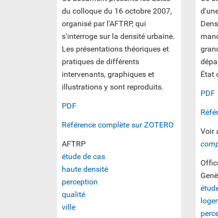
du colloque du 16 octobre 2007,
d'un
organisé par l'AFTRP, qui
Densi
s'interroge sur la densité urbaine.
manda
Les présentations théoriques et
grand
pratiques de différents
dépa
intervenants, graphiques et
État
illustrations y sont reproduits.
PDF
PDF
Réfé
Référence complète sur ZOTERO
Voir 
AFTRP
comp
étude de cas
Offic
haute densité
Genè
perception
étud
qualité
loge
ville
perc