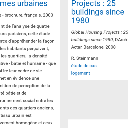
rmes urbaines
Projects : 25
buildings since
 - brochure, français, 2003
1980
nt de l’analyse de quatre
Global Housing Projects : 2
urs parisiens, cette étude
buildings since 1980
, DArch
orce d'appréhender la façon
Actar, Barcelone, 2008
les habitants perçoivent,
les quartiers, la densité
R. Steinmann
tive - bâtie et humaine - que
étude de cas
offre leur cadre de vie.
logement
 met en évidence une
ition de perception de la
té bâtie et de
ironnement social entre les
ants des quartiers anciens,
 tissu urbain est
tivement homogène et ceux