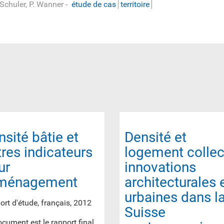
 Schuler, P. Wanner
-
étude de cas
territoire
nsité bâtie et
Densité et
tres indicateurs
logement collect
ur
innovations
aménagement
architecturales 
urbaines dans l
rt d'étude, français, 2012
Suisse
cument est le rapport final