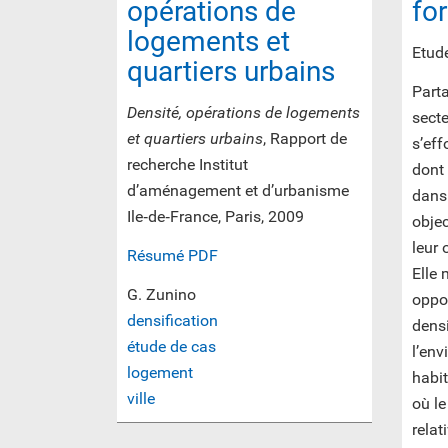
opérations de
fo
logements et
Etude
quartiers urbains
Parta
Densité, opérations de logements
secte
et quartiers urbains
, Rapport de
s’eff
recherche Institut
dont 
d’aménagement et d’urbanisme
dans 
Ile‐de‐France, Paris, 2009
objec
leur 
Résumé PDF
Elle
G. Zunino
oppos
densification
densi
étude de cas
l’env
logement
habit
ville
où le
rela